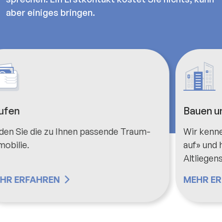
aber einiges bringen.
Bauen und sanieren
Sc
Wir kennen das Bauwesen «von der Pike
Bei
auf» und haben ein Herz für
ko
Altliegenschaften.
MEHR ERFAHREN
ME