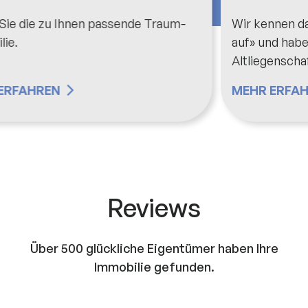
Wir kennen das Bauwesen «von der Pike
Bei
auf» und haben ein Herz für
ko
Altliegenschaften.
MEHR ERFAHREN
ME
Reviews
Über 500 glückliche Eigentümer haben
Ihre
Immobilie gefunden.