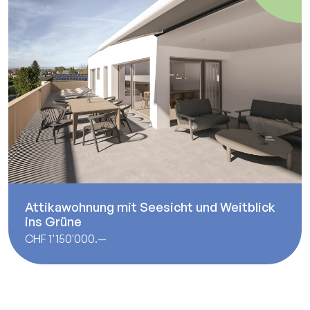
Attikawohnung mit Seesicht und Weitblick
ins Grüne
CHF 1'150'000.—